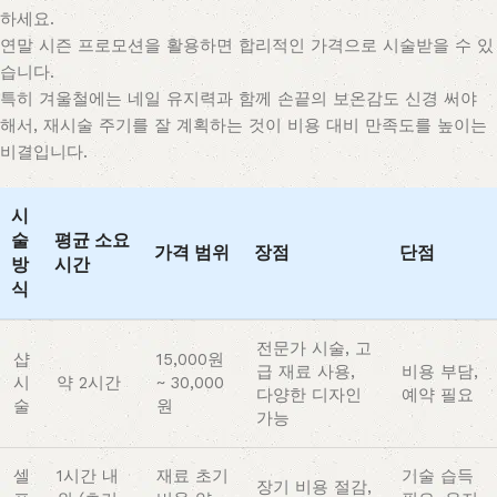
하세요.
연말 시즌 프로모션을 활용하면 합리적인 가격으로 시술받을 수 있
습니다.
특히 겨울철에는 네일 유지력과 함께 손끝의 보온감도 신경 써야
해서, 재시술 주기를 잘 계획하는 것이 비용 대비 만족도를 높이는
비결입니다.
시
술
평균 소요
가격 범위
장점
단점
방
시간
식
전문가 시술, 고
샵
15,000원
급 재료 사용,
비용 부담,
시
약 2시간
~ 30,000
다양한 디자인
예약 필요
술
원
가능
셀
1시간 내
재료 초기
기술 습득
장기 비용 절감,