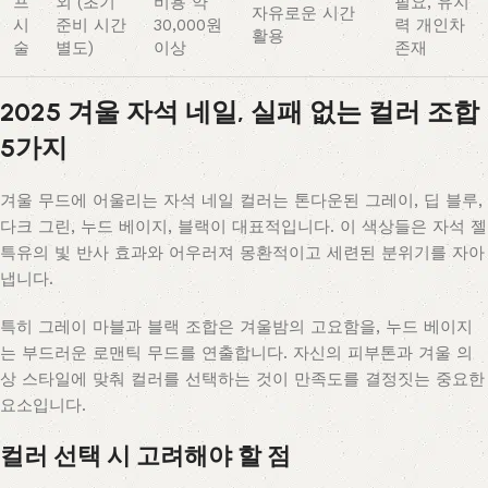
프
외 (초기
비용 약
필요, 유지
자유로운 시간
시
준비 시간
30,000원
력 개인차
활용
술
별도)
이상
존재
2025 겨울 자석 네일, 실패 없는 컬러 조합
5가지
겨울 무드에 어울리는 자석 네일 컬러는 톤다운된 그레이, 딥 블루,
다크 그린, 누드 베이지, 블랙이 대표적입니다. 이 색상들은 자석 젤
특유의 빛 반사 효과와 어우러져 몽환적이고 세련된 분위기를 자아
냅니다.
특히 그레이 마블과 블랙 조합은 겨울밤의 고요함을, 누드 베이지
는 부드러운 로맨틱 무드를 연출합니다. 자신의 피부톤과 겨울 의
상 스타일에 맞춰 컬러를 선택하는 것이 만족도를 결정짓는 중요한
요소입니다.
컬러 선택 시 고려해야 할 점