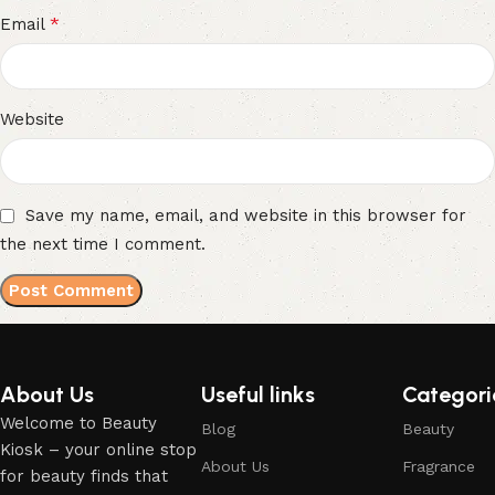
*
Email
Website
Save my name, email, and website in this browser for
the next time I comment.
About Us
Useful links
Categori
Welcome to Beauty
Blog
Beauty
Kiosk – your online stop
About Us
Fragrance
for beauty finds that